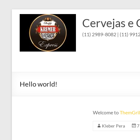
Pular
para
Cervejas e
o
conteúdo
(11) 2989-8082 | (11) 99
Hello world!
Welcome to
ThemGri
Kleber Pera
7