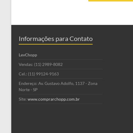
Informações para Contato
LevChopp
Vendas: (11) 2989-8082
Cel.: (11) 99124-9163
Endereço: Av. Gustavo Adolfo, 1137 - Zona
Norte - SP
Site:
www.comprarchopp.com.br