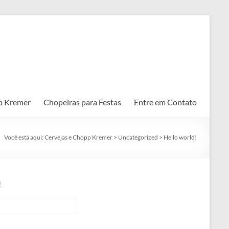
p Kremer
Chopeiras para Festas
Entre em Contato
Você está aqui:
Cervejas e Chopp Kremer
>
Uncategorized
>
Hello world!
!